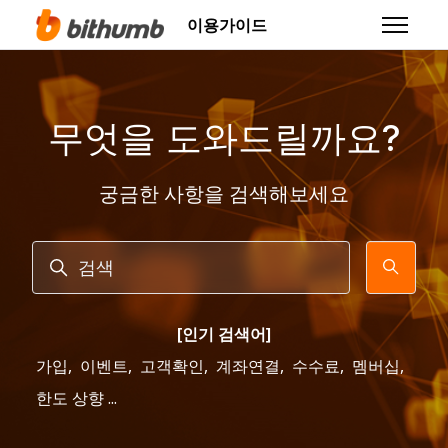
주 콘텐츠로 건너뛰기
이용가이드
탐색 메뉴
무엇을 도와드릴까요?
궁금한 사항을 검색해보세요
검색
[인기 검색어]
가입
,
이벤트
,
고객확인
,
계좌연결
,
수수료
,
멤버십
,
한도 상향 ...