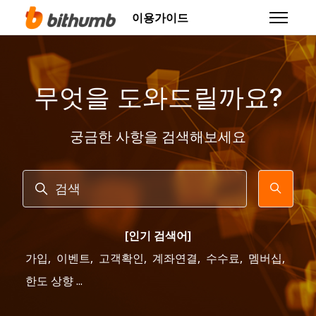
주 콘텐츠로 건너뛰기
이용가이드
탐색 메뉴
무엇을 도와드릴까요?
궁금한 사항을 검색해보세요
검색
[인기 검색어]
가입
,
이벤트
,
고객확인
,
계좌연결
,
수수료
,
멤버십
,
한도 상향 ...