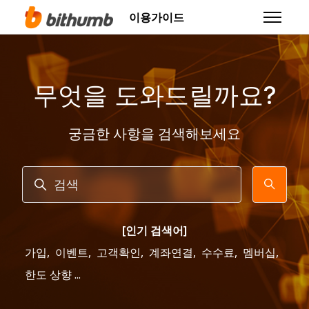
주 콘텐츠로 건너뛰기
이용가이드
탐색 메뉴
무엇을 도와드릴까요?
궁금한 사항을 검색해보세요
검색
[인기 검색어]
가입
,
이벤트
,
고객확인
,
계좌연결
,
수수료
,
멤버십
,
한도 상향 ...