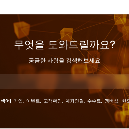
무엇을 도와드릴까요?
궁금한 사항을 검색해보세요
검색어]
가입
,
이벤트
,
고객확인
,
계좌연결
,
수수료
,
멤버십
,
한도