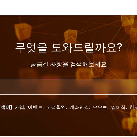
무엇을 도와드릴까요?
궁금한 사항을 검색해보세요
검색어]
가입
,
이벤트
,
고객확인
,
계좌연결
,
수수료
,
멤버십
,
한도