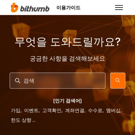
주 콘텐츠로 건너뛰기
이용가이드
탐색 메뉴
무엇을 도와드릴까요?
궁금한 사항을 검색해보세요
검색
[인기 검색어]
가입
,
이벤트
,
고객확인
,
계좌연결
,
수수료
,
멤버십
,
한도 상향 ...