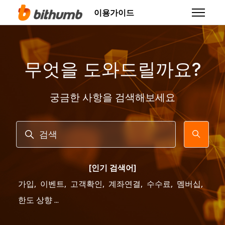
주 콘텐츠로 건너뛰기
이용가이드
탐색 메뉴
무엇을 도와드릴까요?
궁금한 사항을 검색해보세요
검색
[인기 검색어]
가입
,
이벤트
,
고객확인
,
계좌연결
,
수수료
,
멤버십
,
한도 상향 ...