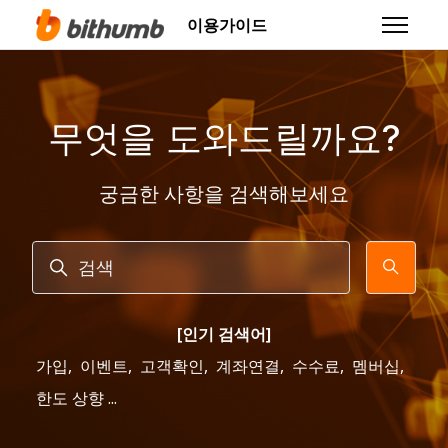
주 콘텐츠로 건너뛰기
이용가이드
탐색 메뉴
무엇을 도와드릴까요?
궁금한 사항을 검색해보세요
검색
[인기 검색어]
가입
,
이벤트
,
고객확인
,
계좌연결
,
수수료
,
멤버십
,
한도 상향 ...