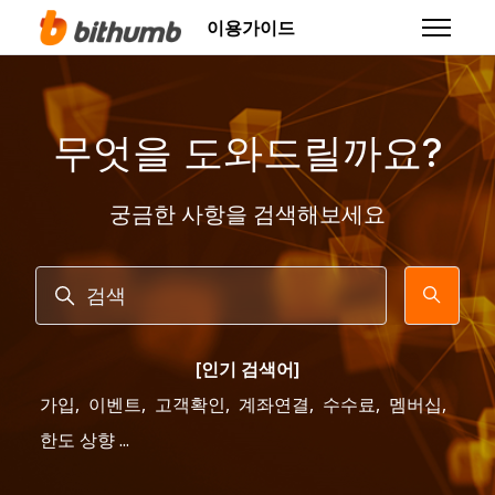
주 콘텐츠로 건너뛰기
이용가이드
탐색 메뉴
무엇을 도와드릴까요?
궁금한 사항을 검색해보세요
검색
[인기 검색어]
가입
,
이벤트
,
고객확인
,
계좌연결
,
수수료
,
멤버십
,
한도 상향 ...