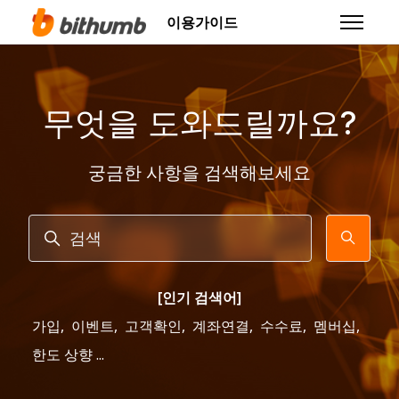
주 콘텐츠로 건너뛰기
이용가이드
탐색 메뉴
무엇을 도와드릴까요?
궁금한 사항을 검색해보세요
검색
[인기 검색어]
가입
,
이벤트
,
고객확인
,
계좌연결
,
수수료
,
멤버십
,
한도 상향 ...