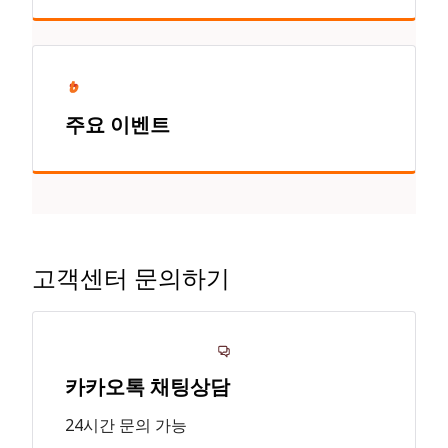
주요 이벤트
고객센터 문의하기
카카오톡 채팅상담
24시간 문의 가능