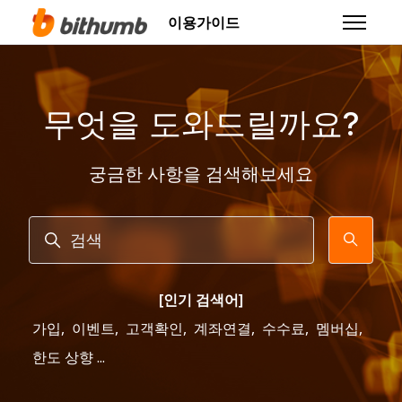
주 콘텐츠로 건너뛰기
이용가이드
탐색 메뉴
무엇을 도와드릴까요?
궁금한 사항을 검색해보세요
검색
[인기 검색어]
가입
,
이벤트
,
고객확인
,
계좌연결
,
수수료
,
멤버십
,
한도 상향 ...