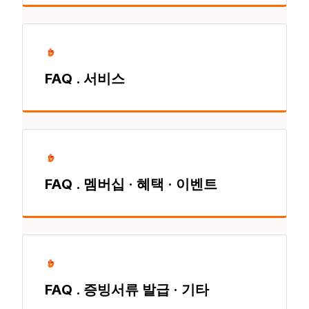
FAQ . 서비스
FAQ . 멤버십 · 혜택 · 이벤트
FAQ . 증빙서류 발급 · 기타