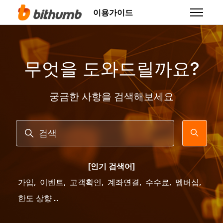
주 콘텐츠로 건너뛰기
이용가이드
탐색 메뉴
무엇을 도와드릴까요?
궁금한 사항을 검색해보세요
검색
[인기 검색어]
가입
,
이벤트
,
고객확인
,
계좌연결
,
수수료
,
멤버십
,
한도 상향 ...