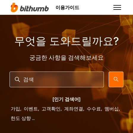
주 콘텐츠로 건너뛰기
이용가이드
탐색 메뉴
무엇을 도와드릴까요?
궁금한 사항을 검색해보세요
검색
[인기 검색어]
가입
,
이벤트
,
고객확인
,
계좌연결
,
수수료
,
멤버십
,
한도 상향 ...