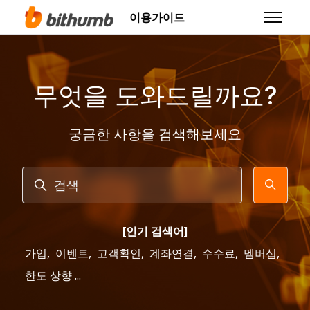
주 콘텐츠로 건너뛰기
이용가이드
탐색 메뉴
무엇을 도와드릴까요?
궁금한 사항을 검색해보세요
검색
[인기 검색어]
가입
,
이벤트
,
고객확인
,
계좌연결
,
수수료
,
멤버십
,
한도 상향 ...