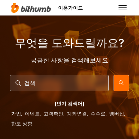
주 콘텐츠로 건너뛰기
이용가이드
탐색 메뉴
무엇을 도와드릴까요?
궁금한 사항을 검색해보세요
검색
[인기 검색어]
가입
,
이벤트
,
고객확인
,
계좌연결
,
수수료
,
멤버십
,
한도 상향 ...