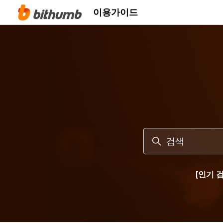
주 콘텐츠로 건너뛰기
이용가이드
검색
[인기 