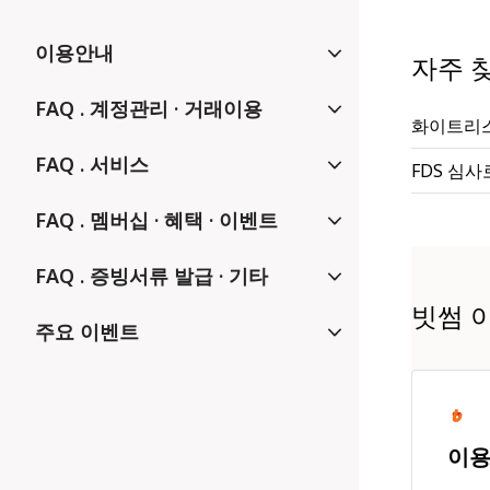
이용안내
자주 찾
FAQ . 계정관리 · 거래이용
화이트리
FAQ . 서비스
FDS 심
FAQ . 멤버십 · 혜택 · 이벤트
FAQ . 증빙서류 발급 · 기타
빗썸 
주요 이벤트
이