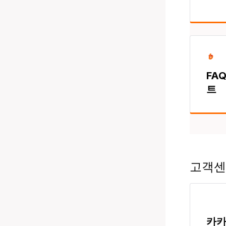
FAQ
트
고객센
카카