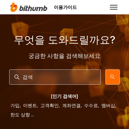
주 콘텐츠로 건너뛰기
이용가이드
탐색 메뉴
무엇을 도와드릴까요?
궁금한 사항을 검색해보세요
검색
[인기 검색어]
가입
,
이벤트
,
고객확인
,
계좌연결
,
수수료
,
멤버십
,
한도 상향 ...